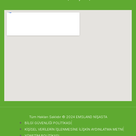
Tüm Hakları Saklıdır © 2024 EMSLAND NİŞASTA
BİLGİ GÜVENLİĞİ POLİTİKASI
KİŞİSEL VERİLERİN İŞLENMESİNE İLİŞKİN AYDINLATMA METNİ
YÖNETİM POLİTİKASI