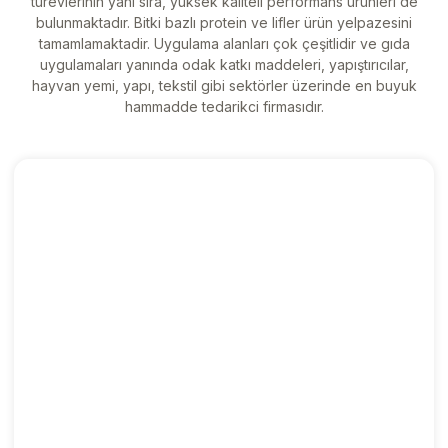
türevlerinin yanı sıra, yüksek kaliteli performans ürünleri de
bulunmaktadır. Bitki bazlı protein ve lifler ürün yelpazesini
tamamlamaktadir. Uygulama alanları çok çeşitlidir ve gıda
uygulamaları yanında odak katkı maddeleri, yapıştırıcılar,
hayvan yemi, yapı, tekstil gibi sektörler üzerinde en buyuk
hammadde tedarikci firmasıdır.
PATATES ATIŞTIRMALIKLARI