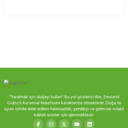
“Yaratmak için doğayı kullan” Bu yol gösterici ilke, Emsland
Grubu’n kurumsal felsefesini karakterize etmektedir. Doğa ile
uyum içinde elde edilen hammadde, yenilikçi ve gelecek odaklı
kaliteli ürünler için işlenmektedir.